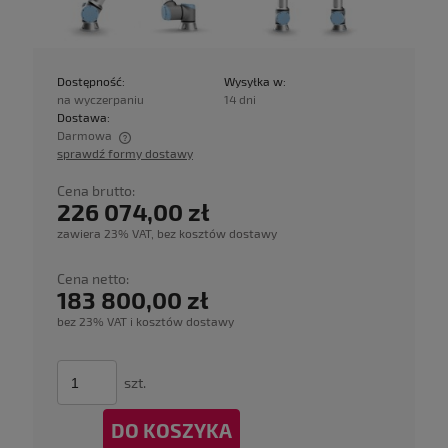
Dostępność:
Wysyłka w:
na wyczerpaniu
14 dni
Dostawa:
Darmowa
sprawdź formy dostawy
Cena nie zawiera ewentualnych kosztów płatności
Cena brutto:
226 074,00 zł
zawiera 23% VAT, bez kosztów dostawy
Cena netto:
183 800,00 zł
bez 23% VAT i kosztów dostawy
szt.
DO KOSZYKA