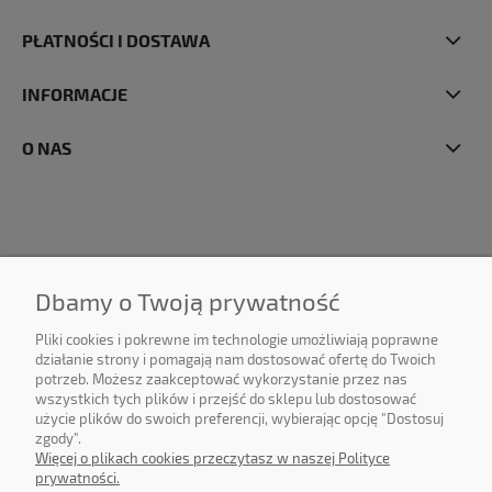
PŁATNOŚCI I DOSTAWA
INFORMACJE
O NAS
Dbamy o Twoją prywatność
Pliki cookies i pokrewne im technologie umożliwiają poprawne
działanie strony i pomagają nam dostosować ofertę do Twoich
©2025 DPS Software Sp. z o.o. Wszelkie prawa zastrzeżone. All
potrzeb. Możesz zaakceptować wykorzystanie przez nas
rights reserved.
wszystkich tych plików i przejść do sklepu lub dostosować
użycie plików do swoich preferencji, wybierając opcję "Dostosuj
zgody".
Więcej o plikach cookies przeczytasz w naszej Polityce
prywatności.