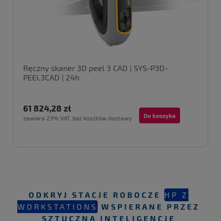
Ręczny skaner 3D peel 3 CAD | SYS-P3D-
PEEL3CAD | 24h
61 824,28 zł
Do koszyka
zawiera 23% VAT, bez kosztów dostawy
ODKRYJ STACJE ROBOCZE
HP Z
WORKSTATIONS
WSPIERANE PRZEZ
SZTUCZNĄ INTELIGENCJĘ