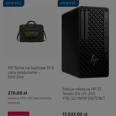
NOWOŚĆ
NOWOŚĆ
HP Torba na laptopa 15.6
cala modularna -
9J4C2AA
Stacja robocza HP Z1
270,00 zł
Tower G1i U5-245
1TB/32/W11P DN7Z3ET
zawiera 23% VAT, bez kosztów
dostawy
13 822,00 zł
Do koszyka