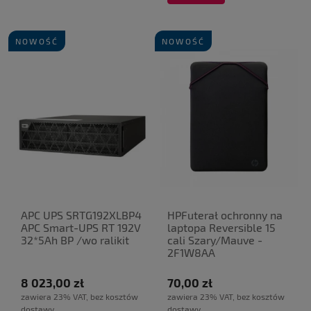
NOWOŚĆ
NOWOŚĆ
APC UPS SRTG192XLBP4
HPFuterał ochronny na
APC Smart-UPS RT 192V
laptopa Reversible 15
32*5Ah BP /wo ralikit
cali Szary/Mauve -
2F1W8AA
8 023,00 zł
70,00 zł
zawiera 23% VAT, bez kosztów
zawiera 23% VAT, bez kosztów
dostawy
dostawy