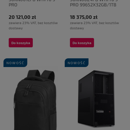
PRO
PRO 99652X32GB/1TB
9955/2X32GB/1TB/RTX
PRO 2000 16GB
20 121,00 zł
18 375,00 zł
zawiera 23% VAT, bez kosztów
zawiera 23% VAT, bez kosztów
dostawy
dostawy
Do koszyka
Do koszyka
NOWOŚĆ
NOWOŚĆ