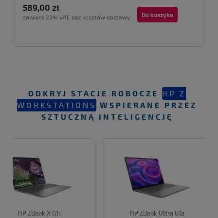
589,00 zł
Do koszyka
zawiera 23% VAT, bez kosztów dostawy
ODKRYJ STACJE ROBOCZE
HP Z
WORKSTATIONS
WSPIERANE PRZEZ
SZTUCZNĄ INTELIGENCJĘ
HP ZBook X G1i
HP ZBook Ultra G1a