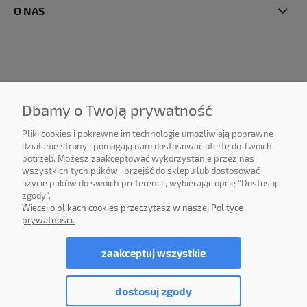
O NAS
Dbamy o Twoją prywatność
Pliki cookies i pokrewne im technologie umożliwiają poprawne
działanie strony i pomagają nam dostosować ofertę do Twoich
©2025 DPS Software Sp. z o.o. Wszelkie prawa zastrzeżone. All
potrzeb. Możesz zaakceptować wykorzystanie przez nas
rights reserved.
wszystkich tych plików i przejść do sklepu lub dostosować
użycie plików do swoich preferencji, wybierając opcję "Dostosuj
zgody".
Więcej o plikach cookies przeczytasz w naszej Polityce
prywatności.
pokaż pełną wersję strony
zaakceptuj wszystkie
Sklep internetowy Shoper.pl
dostosuj zgody