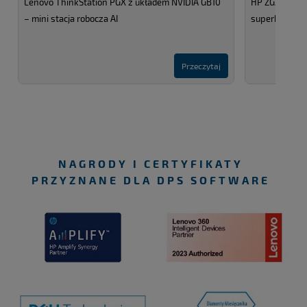
Lenovo ThinkStation PGX z układem NVIDIA GB10
HP ZGX Nano 
– mini stacja robocza AI
superkompute
Przeczytaj
NAGRODY I CERTYFIKATY
PRZYZNANE DLA DPS SOFTWARE