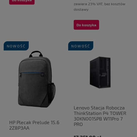
zawiera 23% VAT, bez kosztów
dostawy
Do koszyka
NOWOŚĆ
NOWOŚĆ
Lenovo Stacja Robocza
ThinkStation P4 TOWER
30KN001SPB W11Pro 7
HP Plecak Prelude 15.6
PRO
2Z8P3AA
9755X3D/2X32GB/1TB