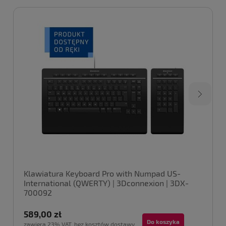
Klawiatura Keyboard Pro with Numpad US-
International (QWERTY) | 3Dconnexion | 3DX-
700092
589,00 zł
Do koszyka
zawiera 23% VAT, bez kosztów dostawy