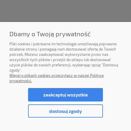
Dbamy o Twoją prywatność
Pliki cookies i pokrewne im technologie umożliwiają poprawne
działanie strony i pomagają nam dostosować ofertę do Twoich
©2025 DPS Software Sp. z o.o. Wszelkie prawa zastrzeżone. All
potrzeb. Możesz zaakceptować wykorzystanie przez nas
rights reserved.
wszystkich tych plików i przejść do sklepu lub dostosować
użycie plików do swoich preferencji, wybierając opcję "Dostosuj
zgody".
Więcej o plikach cookies przeczytasz w naszej Polityce
prywatności.
pokaż pełną wersję strony
zaakceptuj wszystkie
Sklep internetowy Shoper.pl
dostosuj zgody