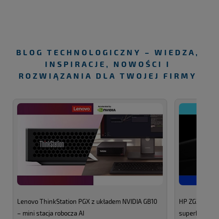
BLOG TECHNOLOGICZNY – WIEDZA,
INSPIRACJE, NOWOŚCI I
ROZWIĄZANIA DLA TWOJEJ FIRMY
Lenovo ThinkStation PGX z układem NVIDIA GB10
HP ZGX Nano 
– mini stacja robocza AI
superkompute