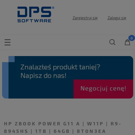
Zarejestruj się
Zaloguj się
HP ZBOOK POWER G11 A | W11P | R9-
8945HS | 1TB | 64GB | 8T0N3EA