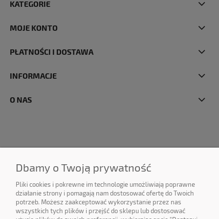
KATEGORIE
MOJE KONTO
PŁATNOŚCI I DOSTAWA
INFORMACJE
O NAS
Dbamy o Twoją prywatność
Pliki cookies i pokrewne im technologie umożliwiają poprawne
działanie strony i pomagają nam dostosować ofertę do Twoich
©2025 DPS Software Sp. z o.o. Wszelkie prawa zastrzeżone. All
potrzeb. Możesz zaakceptować wykorzystanie przez nas
rights reserved.
wszystkich tych plików i przejść do sklepu lub dostosować